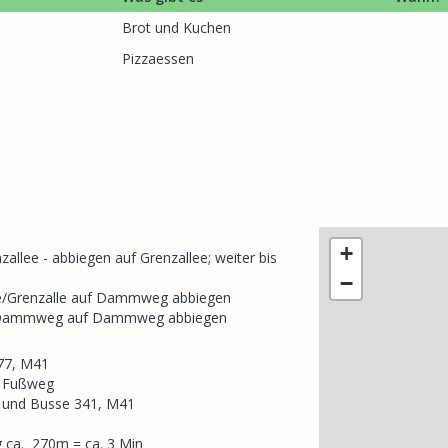
Brot und Kuchen
Pizzaessen
+
allee - abbiegen auf Grenzallee; weiter bis
−
ee/Grenzalle auf Dammweg abbiegen
r./Dammweg auf Dammweg abbiegen
77, M41
n Fußweg
7 und Busse 341, M41
 ca. 270m = ca. 3 Min