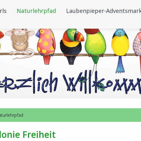
rls
Naturlehrpfad
Laubenpieper-Adventsmar
turlehrpfad
onie Freiheit