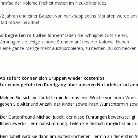
rpfad der Kolonie Freiheit mitten im Neuköllner Kiez.
1/2 Jahren und einer Bauzeit von nur knapp sechs Monaten wurde am
d offiziell eröffnet.
d begreifen mit allen Sinnen"
laden die Schnippel-Girls sie ein,
Verbringen sie einige schöne Stunden auf unserer Kolonie. Neben
ch eine ganze Menge mehr auszuprobieren, zu riechen, zu schmecken
Ab sofort können sich Gruppen wieder kostenlos
für einen geführten Rundgang über unseren Naturlehrpfad an
Melden Sie sich hierfür bitte mindestens eine Woche vor ihrem Wuns
geben Sie Alter und Anzahl der Kinder sowie ihren Wunschtermin sowi
Der Gartenfreund Michael Jubelt, der diese Führungen bewerkstelligt, 
Ihnen zwecks Terminabstimmung. Teilen Sie deshalb möglichst auch
Herr Jubelt wird Sie dann am abgesprochenen Termin an der ersten St