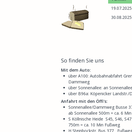
19.07.2025
30.08.2025
So finden Sie uns
Mit dem Auto:
über A100: Autobahnabfahrt Grenz
Dammweg
über Sonnenallee: an Sonnenall
über B96a: Köpenicker Landst
Anfahrt mit den Öffi's:
Sonnenallee/Dammweg Busse 3
ab Sonnenallee 500m = ca. 6 Mi
S Köllnische Heide S45, S46, S4
750m = ca. 10 Min Fußweg
H Steinbockstr. Bus 377 Fußweg